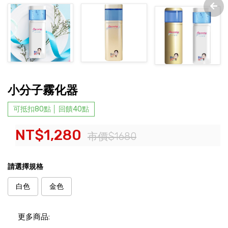
小分子霧化器
可抵扣80點 │ 回饋40點
NT$1,280
市價$1680
請選擇規格
白色
金色
更多商品: