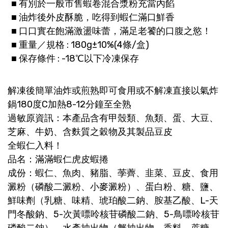
■ 有別於一般市售蝦卷混合漿粉充當內餡
■ 油炸後外皮酥脆，吃得到蝦仁滿口鮮香
■ 口口實在飽滿激盪味蕾，滿足老饕的口腹之慾！
■ 重量／規格 : 180g±10%(4條/盒)
■ 保存條件 : -18℃以下冷凍保存
解凍後簡單油炸或煎熟即可食用或不解凍直接以氣炸
鍋180度C加熱8-12分鐘至全熟
過敏原資訊：本產品含有甲殼類、魚類、蛋、大豆、
芝麻、牛奶、含麩質之穀物及其製品豆皮
全蝦仁入料！
品名：滿滿蝦仁虎皮蝦捲
成份：蝦仁、魚肉、豬脂、荸薺、韭菜、豆皮、食用
澱粉（磷酸二澱粉、小麥澱粉）、蛋白粉、糖、鹽、
鮮味劑（乳糖、味精、琥珀酸二鈉、胺基乙酸、L-天
門冬酸鈉、5-次黃嘌呤核苷磷酸二鈉、5-鳥嘌呤核苷
磷酸二鈉）、水產抽出物（蟹抽出物、香料、蔗糖、