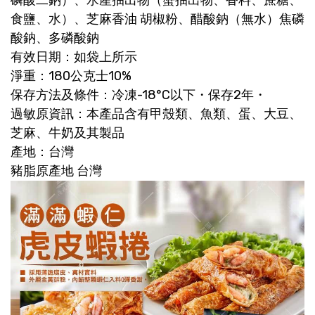
食鹽、水）、芝麻香油 胡椒粉、醋酸鈉（無水）焦磷
酸鈉、多磷酸鈉
有效日期：如袋上所示
淨重：180公克士10%
保存方法及條件：冷凍-18°C以下・保存2年・
過敏原資訊：本產品含有甲殼類、魚類、蛋、大豆、
芝麻、牛奶及其製品
產地：台灣
豬脂原產地 台灣