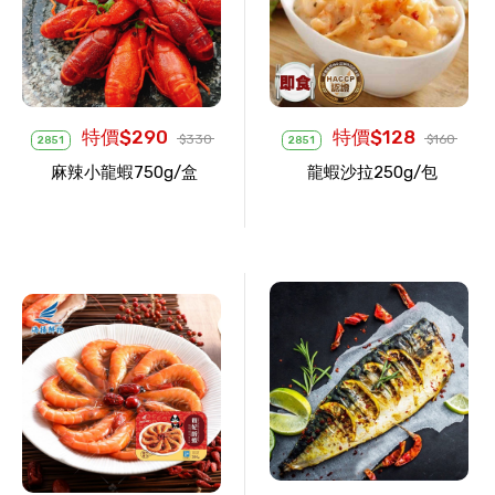
特價$290
特價$128
$330
$160
2851
2851
麻辣小龍蝦750g/盒
龍蝦沙拉250g/包