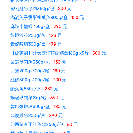
智利鮭魚厚切350g/包
200
元
滿滿魚子香酥柳葉魚300g/盒
120
元
麻辣小龍蝦750g/盒
290
元
龍蝦沙拉250g/包
128
元
貴妃醉蝦300g/盒
179
元
【優惠組】北大西洋頂級鯖魚160g x5片
500
元
嚴選秋刀魚330g/包
130
元
白鯧200g-300g/尾
180
元
紅條300g-400g/尾
300
元
酸菜魚830g/盒
280
元
揚記砂鍋菜2kg/包
390
元
韓風爆蝦球300g/盒
180
元
蒲燒鰻魚200g/片
290
元
紐西蘭帝王鮭魚頭250g/包
80
元