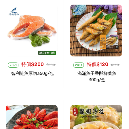
特價$200
特價$120
$250
$140
2851
2851
智利鮭魚厚切350g/包
滿滿魚子香酥柳葉魚
300g/盒