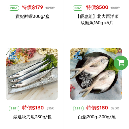
特價$179
特價$500
$250
$600
2851
2851
貴妃醉蝦300g/盒
【優惠組】北大西洋頂
級鯖魚160g x5片
特價$130
特價$180
$150
$200
2851
2851
嚴選秋刀魚330g/包
白鯧200g-300g/尾