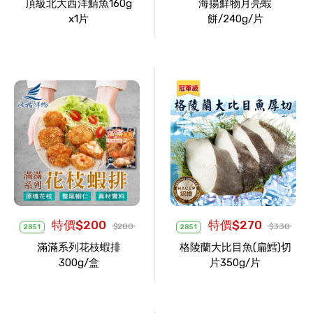
頂級北大西洋鯖魚160g
海揚鮮物月亮蝦
x1片
餅/240g/片
特價$200
特價$270
$280
$330
2851
2851
滿滿系列花枝蝦排
格陵蘭大比目魚(扁鱈)切
300g/盒
片350g/片