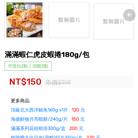
滿滿蝦仁虎皮蝦捲180g/包
可抵扣2點 │ 回饋2點
NT$150
市價$199
更多商品:
頂級北大西洋鯖魚160g x1片
120
元
海揚鮮物月亮蝦餅/240g/片
150
元
滿滿系列花枝蝦排300g/盒
200
元
格陵蘭大比目魚(扁鱈)切片350g/片
270
元