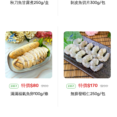
秋刀魚甘露煮250g/盒
剝皮魚切片300g/包
特價$80
特價$170
$100
$200
2851
2851
滿滿福氣魚卵100g/條
無膨發蝦仁250g/包