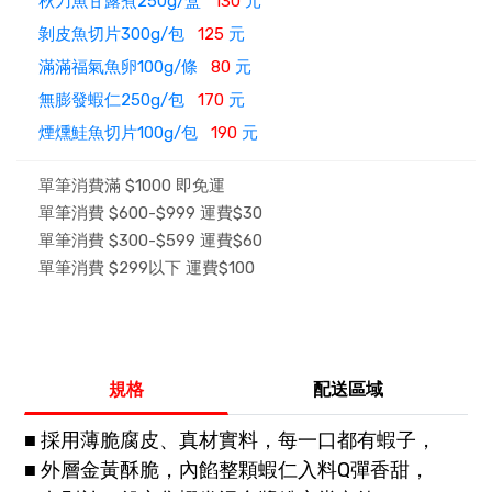
秋刀魚甘露煮250g/盒
130
元
剝皮魚切片300g/包
125
元
滿滿福氣魚卵100g/條
80
元
無膨發蝦仁250g/包
170
元
煙燻鮭魚切片100g/包
190
元
單筆消費滿 $1000 即免運
單筆消費 $600-$999 運費$30
單筆消費 $300-$599 運費$60
單筆消費 $299以下 運費$100
規格
配送區域
■ 採用薄脆腐皮、真材實料，每一口都有蝦子，
■ 外層金黃酥脆，內餡整顆蝦仁入料Q彈香甜，