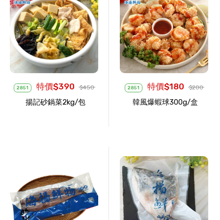
特價$390
特價$180
$450
$200
2851
2851
揚記砂鍋菜2kg/包
韓風爆蝦球300g/盒