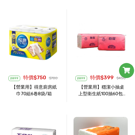
特價$750
特價$399
$780
$450
2899
2899
【營業用】得意廚房紙
【營業用】穩潔小抽桌
巾70組6卷8袋/箱
上型衛生紙100抽60包/
箱(粉)