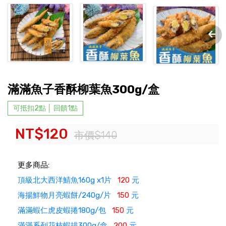
滿滿魚子香酥柳葉魚300g/盒
可抵扣2點 │ 回饋1點
NT$120
市價$140
更多商品:
頂級北大西洋鯖魚160g x1片
120
元
海揚鮮物月亮蝦餅/240g/片
150
元
滿滿蝦仁虎皮蝦捲180g/包
150
元
滿滿系列花枝蝦排300g/盒
200
元