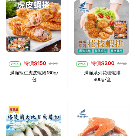
特價$150
特價$200
$199
$280
2954
2954
滿滿蝦仁虎皮蝦捲180g/
滿滿系列花枝蝦排
包
300g/盒