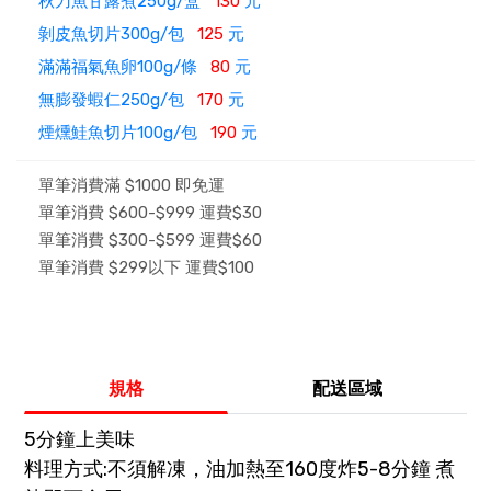
秋刀魚甘露煮250g/盒
130
元
剝皮魚切片300g/包
125
元
滿滿福氣魚卵100g/條
80
元
無膨發蝦仁250g/包
170
元
煙燻鮭魚切片100g/包
190
元
單筆消費滿 $1000 即免運
單筆消費 $600-$999 運費$30
單筆消費 $300-$599 運費$60
單筆消費 $299以下 運費$100
規格
配送區域
5分鐘上美味
料理方式:不須解凍，油加熱至160度炸5-8分鐘 煮