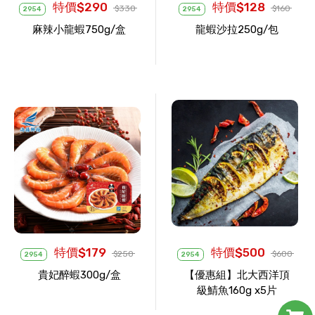
特價$290
特價$128
$330
$160
2954
2954
麻辣小龍蝦750g/盒
龍蝦沙拉250g/包
特價$179
特價$500
$250
$600
2954
2954
貴妃醉蝦300g/盒
【優惠組】北大西洋頂
級鯖魚160g x5片