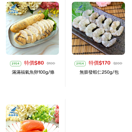
特價$80
特價$170
$100
$200
2954
2954
滿滿福氣魚卵100g/條
無膨發蝦仁250g/包