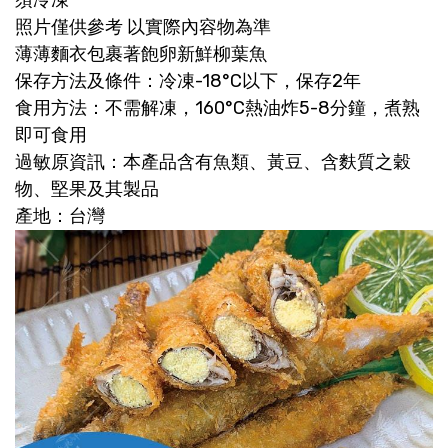
照片僅供參考 以實際內容物為準
薄薄麵衣包裹著飽卵新鮮柳葉魚
保存方法及條件：冷凍-18°C以下，保存2年
食用方法：不需解凍，160°C熱油炸5-8分鐘，煮熟
即可食用
過敏原資訊：本產品含有魚類、黃豆、含麩質之穀
物、堅果及其製品
產地：台灣