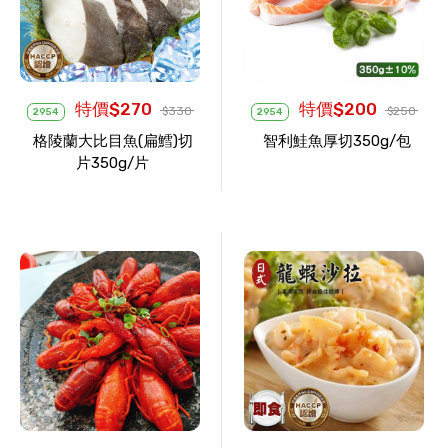
特價$270
特價$200
$330
$250
2954
2954
格陵蘭大比目魚(扁鱈)切
智利鮭魚厚切350g/包
片350g/片