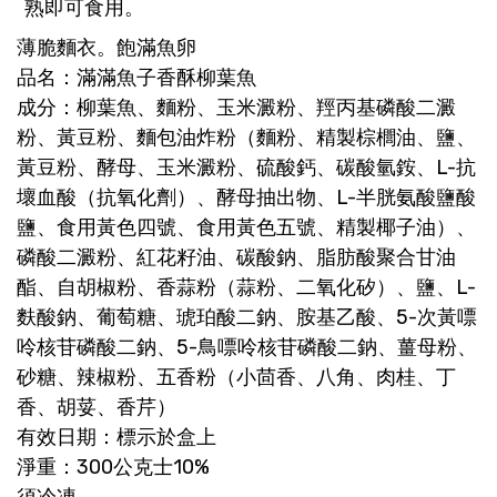
熟即可食用。
薄脆麵衣。飽滿魚卵
品名：滿滿魚子香酥柳葉魚
成分：柳葉魚、麵粉、玉米澱粉、羥丙基磷酸二澱
粉、黃豆粉、麵包油炸粉（麵粉、精製棕櫚油、鹽、
黃豆粉、酵母、玉米澱粉、硫酸鈣、碳酸氫銨、L-抗
壞血酸（抗氧化劑）、酵母抽出物、L-半胱氨酸鹽酸
鹽、食用黃色四號、食用黃色五號、精製椰子油）、
磷酸二澱粉、紅花籽油、碳酸鈉、脂肪酸聚合甘油
酯、自胡椒粉、香蒜粉（蒜粉、二氧化矽）、鹽、L-
麩酸鈉、葡萄糖、琥珀酸二鈉、胺基乙酸、5-次黃嘌
呤核苷磷酸二鈉、5-鳥嘌呤核苷磷酸二鈉、薑母粉、
砂糖、辣椒粉、五香粉（小茴香、八角、肉桂、丁
香、胡荽、香芹）
有效日期：標示於盒上
淨重：300公克士10%
須冷凍