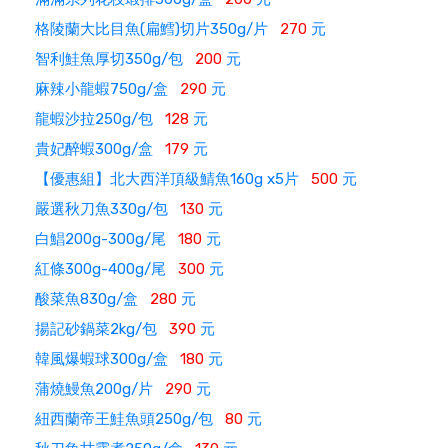
格陵蘭大比目魚(扁鱈)切片350g/片
270
元
智利鮭魚厚切350g/包
200
元
麻辣小龍蝦750g/盒
290
元
龍蝦沙拉250g/包
128
元
貴妃醉蝦300g/盒
179
元
【優惠組】北大西洋頂級鯖魚160g x5片
500
元
嚴選秋刀魚330g/包
130
元
白鯧200g-300g/尾
180
元
紅條300g-400g/尾
300
元
酸菜魚830g/盒
280
元
揚記砂鍋菜2kg/包
390
元
韓風爆蝦球300g/盒
180
元
蒲燒鰻魚200g/片
290
元
紐西蘭帝王鮭魚頭250g/包
80
元