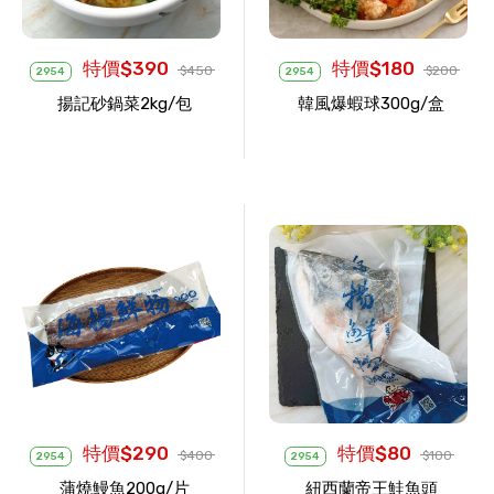
特價$390
特價$180
$450
$200
2954
2954
揚記砂鍋菜2kg/包
韓風爆蝦球300g/盒
特價$290
特價$80
$400
$100
2954
2954
蒲燒鰻魚200g/片
紐西蘭帝王鮭魚頭