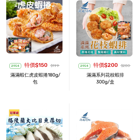
特價$150
特價$200
$199
$280
2954
2954
滿滿蝦仁虎皮蝦捲180g/
滿滿系列花枝蝦排
包
300g/盒