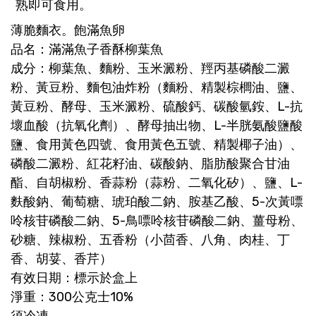
熟即可食用。
薄脆麵衣。飽滿魚卵
品名：滿滿魚子香酥柳葉魚
成分：柳葉魚、麵粉、玉米澱粉、羥丙基磷酸二澱
粉、黃豆粉、麵包油炸粉（麵粉、精製棕櫚油、鹽、
黃豆粉、酵母、玉米澱粉、硫酸鈣、碳酸氫銨、L-抗
壞血酸（抗氧化劑）、酵母抽出物、L-半胱氨酸鹽酸
鹽、食用黃色四號、食用黃色五號、精製椰子油）、
磷酸二澱粉、紅花籽油、碳酸鈉、脂肪酸聚合甘油
酯、自胡椒粉、香蒜粉（蒜粉、二氧化矽）、鹽、L-
麩酸鈉、葡萄糖、琥珀酸二鈉、胺基乙酸、5-次黃嘌
呤核苷磷酸二鈉、5-鳥嘌呤核苷磷酸二鈉、薑母粉、
砂糖、辣椒粉、五香粉（小茴香、八角、肉桂、丁
香、胡荽、香芹）
有效日期：標示於盒上
淨重：300公克士10%
須冷凍