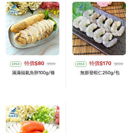
特價$80
特價$170
$100
$200
2954
2954
滿滿福氣魚卵100g/條
無膨發蝦仁250g/包