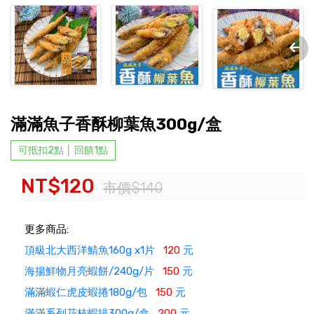
滿滿魚子香酥柳葉魚300g/盒
可抵扣2點 │ 回饋1點
NT$120
市價$140
更多商品:
頂級北大西洋鯖魚160g x1片
120
元
海揚鮮物月亮蝦餅/240g/片
150
元
滿滿蝦仁虎皮蝦捲180g/包
150
元
滿滿系列花枝蝦排300g/盒
200
元