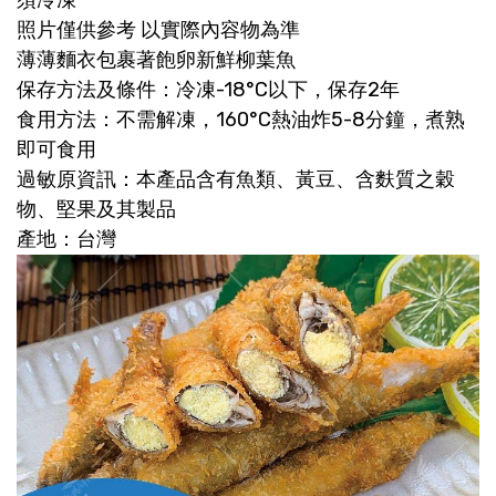
照片僅供參考 以實際內容物為準
薄薄麵衣包裹著飽卵新鮮柳葉魚
保存方法及條件：冷凍-18°C以下，保存2年
食用方法：不需解凍，160°C熱油炸5-8分鐘，煮熟
即可食用
過敏原資訊：本產品含有魚類、黃豆、含麩質之穀
物、堅果及其製品
產地：台灣