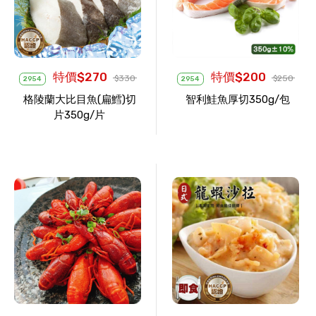
特價$270
特價$200
$330
$250
2954
2954
格陵蘭大比目魚(扁鱈)切
智利鮭魚厚切350g/包
片350g/片