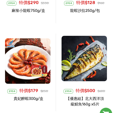
特價$290
特價$128
$330
$160
2954
2954
麻辣小龍蝦750g/盒
龍蝦沙拉250g/包
特價$179
特價$500
$250
$600
2954
2954
貴妃醉蝦300g/盒
【優惠組】北大西洋頂
級鯖魚160g x5片