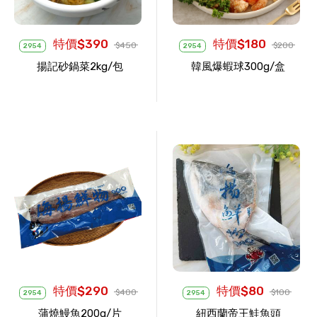
特價$390
特價$180
$450
$200
2954
2954
揚記砂鍋菜2kg/包
韓風爆蝦球300g/盒
特價$290
特價$80
$400
$100
2954
2954
蒲燒鰻魚200g/片
紐西蘭帝王鮭魚頭