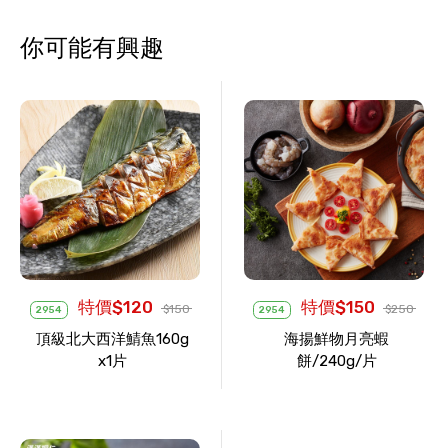
你可能有興趣
特價$120
特價$150
$150
$250
2954
2954
頂級北大西洋鯖魚160g
海揚鮮物月亮蝦
x1片
餅/240g/片