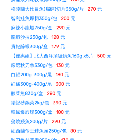
格陵蘭大比目魚(扁鱈)切片350g/片
270
元
智利鮭魚厚切350g/包
200
元
麻辣小龍蝦750g/盒
290
元
龍蝦沙拉250g/包
128
元
貴妃醉蝦300g/盒
179
元
【優惠組】北大西洋頂級鯖魚160g x5片
500
元
嚴選秋刀魚330g/包
130
元
白鯧200g-300g/尾
180
元
紅條300g-400g/尾
300
元
酸菜魚830g/盒
280
元
揚記砂鍋菜2kg/包
390
元
韓風爆蝦球300g/盒
180
元
蒲燒鰻魚200g/片
290
元
紐西蘭帝王鮭魚頭250g/包
80
元