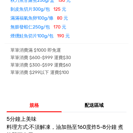
秋刀魚甘露煮250g/盒
130
元
剝皮魚切片300g/包
125
元
滿滿福氣魚卵100g/條
80
元
無膨發蝦仁250g/包
170
元
煙燻鮭魚切片100g/包
190
元
單筆消費滿 $1000 即免運
單筆消費 $600-$999 運費$30
單筆消費 $300-$599 運費$60
單筆消費 $299以下 運費$100
規格
配送區域
5分鐘上美味
料理方式:不須解凍，油加熱至160度炸5-8分鐘 煮