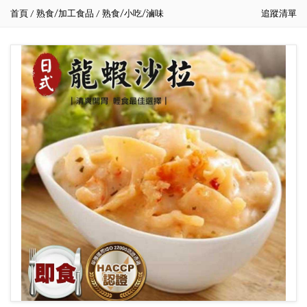
首頁
熟食/加工食品
熟食/小吃/滷味
追蹤清單
/
/