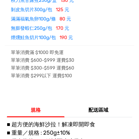
秋刀魚甘露煮250g/盒
130
元
剝皮魚切片300g/包
125
元
滿滿福氣魚卵100g/條
80
元
無膨發蝦仁250g/包
170
元
煙燻鮭魚切片100g/包
190
元
單筆消費滿 $1000 即免運
單筆消費 $600-$999 運費$30
單筆消費 $300-$599 運費$60
單筆消費 $299以下 運費$100
規格
配送區域
■ 超方便的海鮮沙拉！解凍即開即食
■ 重量／規格 : 250g±10%