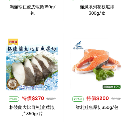
滿滿蝦仁虎皮蝦捲180g/
滿滿系列花枝蝦排
包
300g/盒
特價$270
特價$200
$330
$250
2960
2960
格陵蘭大比目魚(扁鱈)切
智利鮭魚厚切350g/包
片350g/片