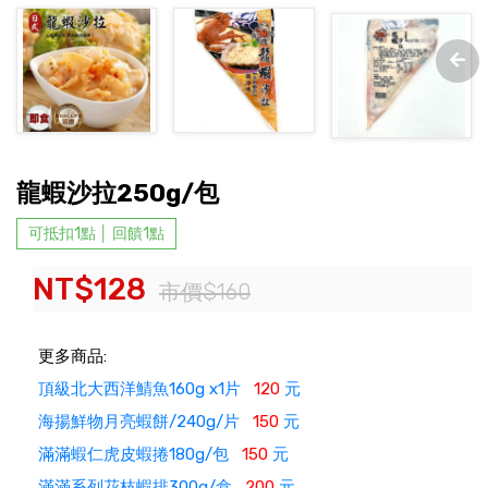
龍蝦沙拉250g/包
可抵扣1點 │ 回饋1點
NT$128
市價$160
更多商品:
頂級北大西洋鯖魚160g x1片
120
元
海揚鮮物月亮蝦餅/240g/片
150
元
滿滿蝦仁虎皮蝦捲180g/包
150
元
滿滿系列花枝蝦排300g/盒
200
元