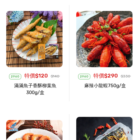
特價$120
特價$290
$140
$330
2960
2960
滿滿魚子香酥柳葉魚
麻辣小龍蝦750g/盒
300g/盒