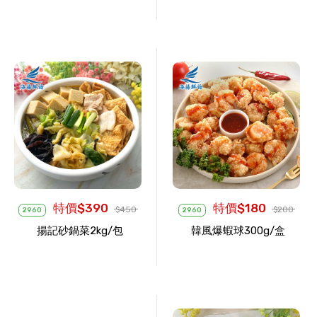
特價$390
特價$180
$450
$200
2960
2960
揚記砂鍋菜2kg/包
韓風爆蝦球300g/盒