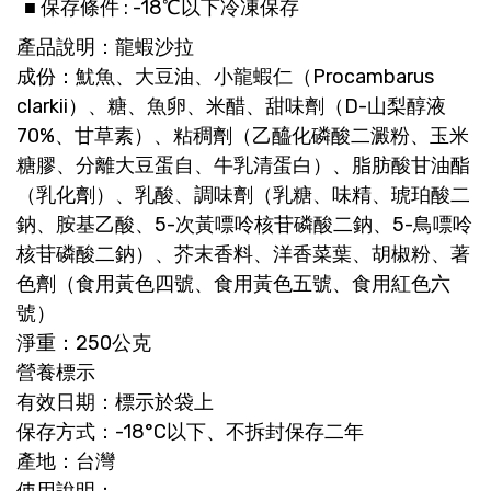
■ 保存條件 : -18℃以下冷凍保存
產品說明：龍蝦沙拉
成份：魷魚、大豆油、小龍蝦仁（Procambarus
clarkii）、糖、魚卵、米醋、甜味劑（D-山梨醇液
70%、甘草素）、粘稠劑（乙醯化磷酸二澱粉、玉米
糖膠、分離大豆蛋自、牛乳清蛋白）、脂肪酸甘油酯
（乳化劑）、乳酸、調味劑（乳糖、味精、琥珀酸二
鈉、胺基乙酸、5-次黃嘌呤核苷磷酸二鈉、5-鳥嘌呤
核苷磷酸二鈉）、芥末香料、洋香菜葉、胡椒粉、著
色劑（食用黃色四號、食用黃色五號、食用紅色六
號）
淨重：250公克
營養標示
有效日期：標示於袋上
保存方式：-18°C以下、不拆封保存二年
產地：台灣
使用說明：