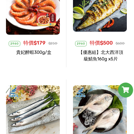
特價$179
特價$500
$250
$600
2960
2960
貴妃醉蝦300g/盒
【優惠組】北大西洋頂
級鯖魚160g x5片