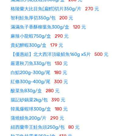
格陵蘭大比目魚(扁鱈)切片350g/片
270
元
智利鮭魚厚切350g/包
200
元
滿滿魚子香酥柳葉魚300g/盒
120
元
麻辣小龍蝦750g/盒
290
元
貴妃醉蝦300g/盒
179
元
【優惠組】北大西洋頂級鯖魚160g x5片
500
元
嚴選秋刀魚330g/包
130
元
白鯧200g-300g/尾
180
元
紅條300g-400g/尾
300
元
酸菜魚830g/盒
280
元
揚記砂鍋菜2kg/包
390
元
韓風爆蝦球300g/盒
180
元
蒲燒鰻魚200g/片
290
元
紐西蘭帝王鮭魚頭250g/包
80
元