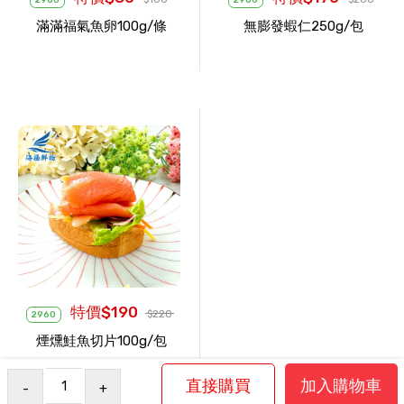
2960
2960
滿滿福氣魚卵100g/條
無膨發蝦仁250g/包
特價$190
$220
2960
煙燻鮭魚切片100g/包
-
+