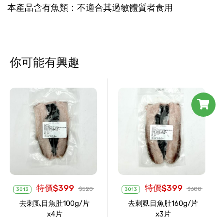
本產品含有魚類：不適合其過敏體質者食用
你可能有興趣
特價$399
特價$399
$520
$600
3013
3013
去刺虱目魚肚100g/片
去刺虱目魚肚160g/片
x4片
x3片