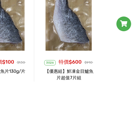
$100
特價$600
$130
$910
3026
魚片130g/片
【優惠組】鮮凍金目鱸魚
片超值7片組