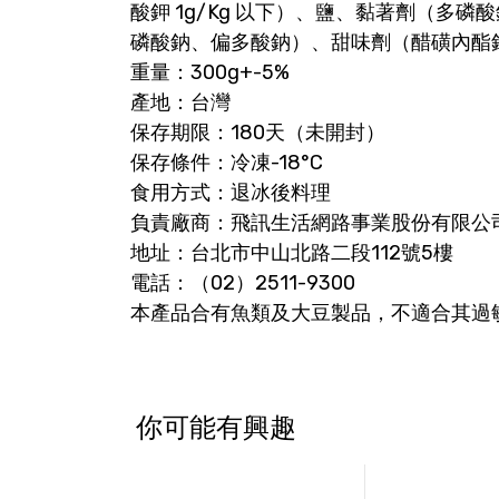
酸鉀 1g/Kg 以下）、鹽、黏著劑（多磷
磷酸鈉、偏多酸鈉）、甜味劑（醋磺內酯
重量：300g+-5%
產地：台灣
保存期限：180天（未開封）
保存條件：冷凍-18°C
食用方式：退冰後料理
負責廠商：飛訊生活網路事業股份有限公
地址：台北市中山北路二段112號5樓
電話：（02）2511-9300
本產品合有魚類及大豆製品，不適合其過
你可能有興趣