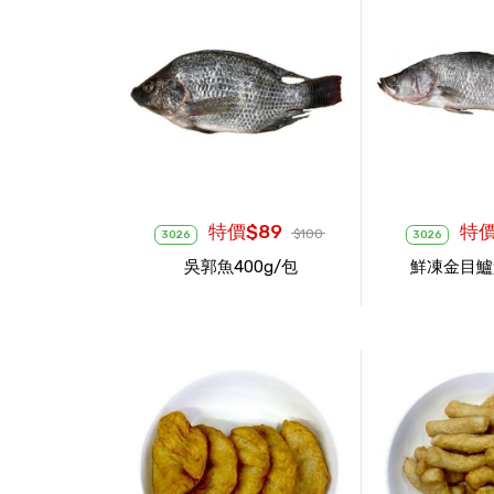
特價$89
特價
$100
3026
3026
吳郭魚400g/包
鮮凍金目鱸魚