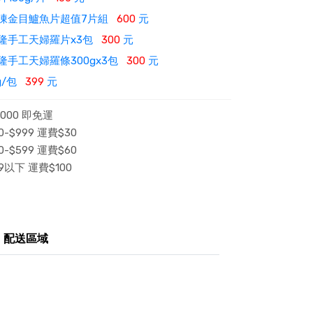
凍金目鱸魚片超值7片組
600
元
隆手工天婦羅片x3包
300
元
隆手工天婦羅條300gx3包
300
元
g/包
399
元
000 即免運
-$999 運費$30
-$599 運費$60
9以下 運費$100
配送區域