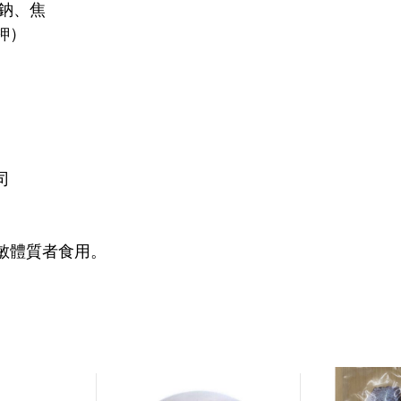
酸鈉、焦
鉀）
司
敏體質者食用。