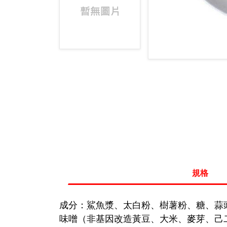
規格
成分：鯊魚漿、太白粉、樹薯粉、糖、蒜
味噌（非基因改造黃豆、大米、麥芽、己