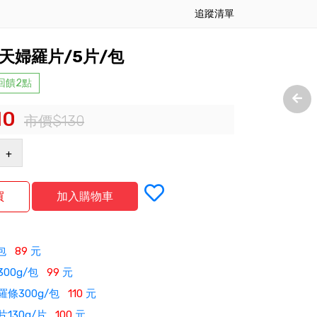
追蹤清單
天婦羅片/5片/包
 回饋2點
10
市價$130
+
/包
89
元
00g/包
99
元
羅條300g/包
110
元
130g/片
100
元