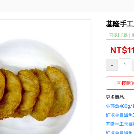
基隆手工
可抵扣1點 │
NT$1
-
更多商品:
吳郭魚400g
鮮凍金目鱸魚3
基隆手工天婦
鮮凍金目鱸魚片