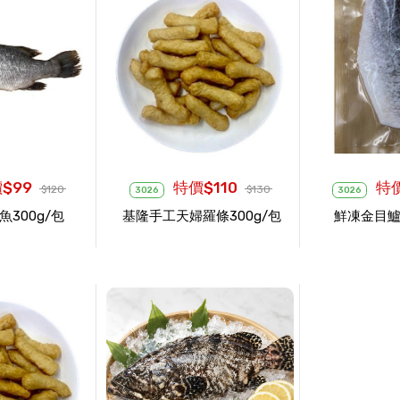
$99
特價$110
特價
$120
$130
3026
3026
300g/包
基隆手工天婦羅條300g/包
鮮凍金目鱸