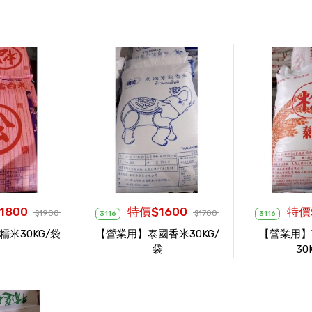
1800
特價$1600
特價$
$1900
$1700
3116
3116
米30KG/袋
【營業用】泰國香米30KG/
【營業用】
袋
30