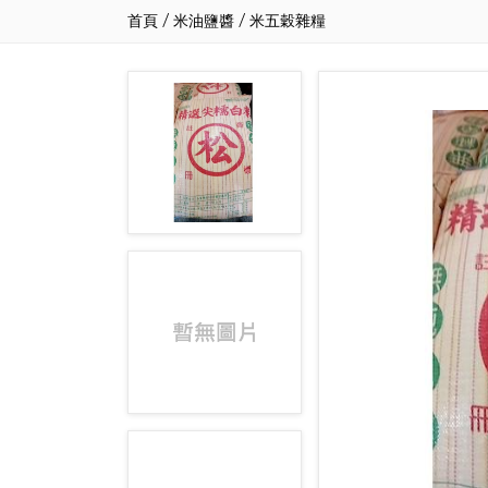
首頁
/
米油鹽醬
/
米五穀雜糧