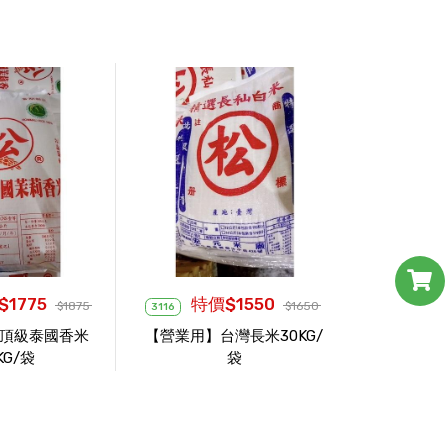
1775
特價$1550
$1875
$1650
3116
頂級泰國香米
【營業用】台灣長米30KG/
KG/袋
袋