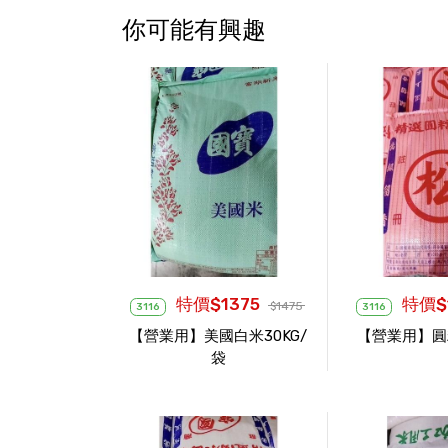
你可能有興趣
特價$1375
特價$
$1475
3116
3116
【營業用】美國白米30KG/
【營業用】圓糯
袋