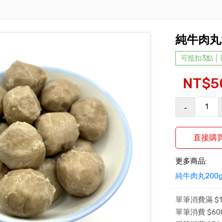
純牛肉丸2
可抵扣3點 │
NT$5
-
更多商品:
純牛肉丸200
單筆消費滿 $1
單筆消費 $600