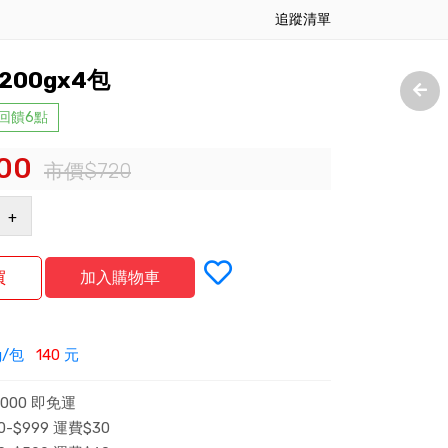
追蹤清單
00gx4包
 回饋6點
00
市價$720
+
g/包
140
元
000 即免運
-$999 運費$30