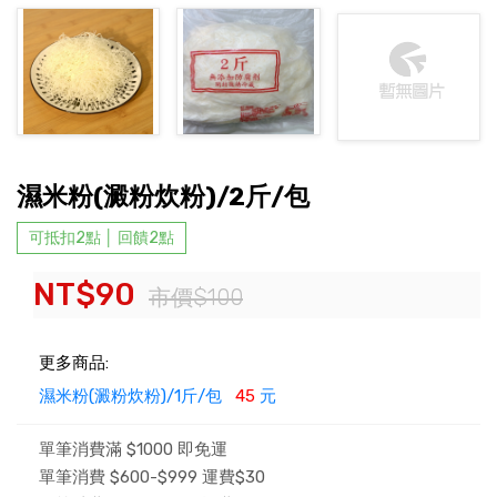
濕米粉(澱粉炊粉)/2斤/包
可抵扣2點 │ 回饋2點
NT$90
市價$100
更多商品:
濕米粉(澱粉炊粉)/1斤/包
45
元
單筆消費滿 $1000 即免運
單筆消費 $600-$999 運費$30