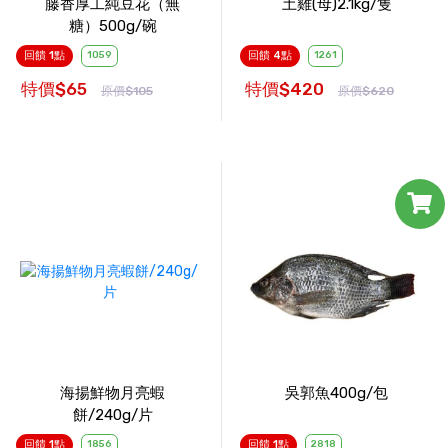
藤香厚工純豆花（無
土雞(母)2.1kg/隻
糖）500g/碗
回饋 1點
1059
回饋 4點
1261
特價$65
特價$420
原價$105
原價$620
海揚鮮物月亮蝦
吳郭魚400g/包
餅/240g/片
回饋 1點
1856
回饋 1點
2818