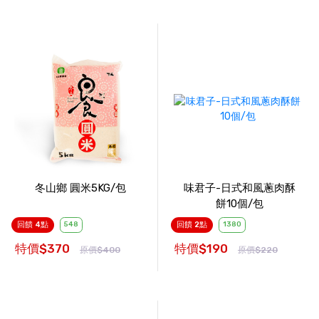
冬山鄉 圓米5KG/包
味君子-日式和風蔥肉酥
餅10個/包
回饋 4點
548
回饋 2點
1380
特價$370
特價$190
原價$400
原價$220