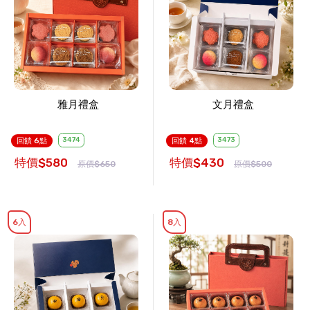
雅月禮盒
文月禮盒
3474
3473
回饋 6點
回饋 4點
特價$580
特價$430
原價$650
原價$500
6入
8入