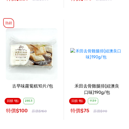
熱銷
古早味蘿蔔糕10片/包
禾田去骨雞腿排(紐澳良
口味)190g/包
回饋 1點
2853
回饋 1點
1139
特價$100
特價$75
原價$150
原價$90