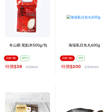
冬山鄉 尾點米500g/包
海瑞虱目魚丸600g
回饋 1點
2291
回饋 2點
392
特價$38
特價$200
原價$40
原價$240