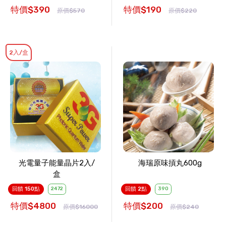
特價$390
特價$190
原價$570
原價$220
2入/盒
光電量子能量晶片2入/
海瑞原味摃丸600g
盒
回饋 150點
2472
回饋 2點
390
特價$4800
特價$200
原價$16000
原價$240