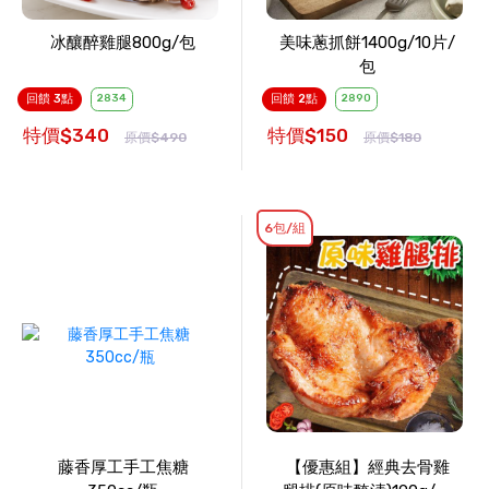
冰釀醉雞腿800g/包
美味蔥抓餅1400g/10片/
包
回饋 3點
2834
回饋 2點
2890
特價$340
特價$150
原價$490
原價$180
6包/組
藤香厚工手工焦糖
【優惠組】經典去骨雞