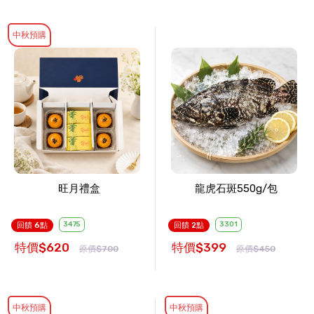
中秋預購
旺月禮盒
龍虎石斑550g/包
3475
3301
回饋 6點
回饋 2點
特價$620
特價$399
原價$700
原價$450
中秋預購
中秋預購