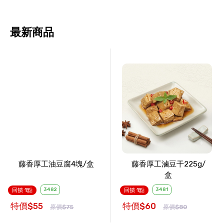
最新商品
藤香厚工油豆腐4塊/盒
藤香厚工滷豆干225g/
盒
3482
3481
回饋 1點
回饋 1點
特價$55
特價$60
原價$75
原價$80