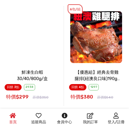
6包/組
鮮凍生白蝦
【優惠組】經典去骨雞
30/40/800g/盒
腿排(紐澳良口味)190g/
包 x6包
回饋 3點
2938
回饋 4點
1297
特價$299
特價$380
原價$350
原價$540
大公雞
首頁
追蹤商品
會員中心
我的訂單
登入/註冊