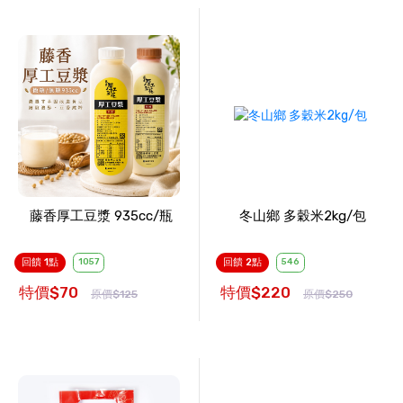
藤香厚工豆漿 935cc/瓶
冬山鄉 多穀米2kg/包
回饋 1點
1057
回饋 2點
546
特價$70
特價$220
原價$125
原價$250