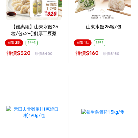
【優惠組】山東水餃25
山東水餃25粒/包
粒/包x2+(送)厚工豆漿1
瓶
回饋 2點
3442
回饋 1點
2799
特價$320
特價$160
原價$400
原價$180