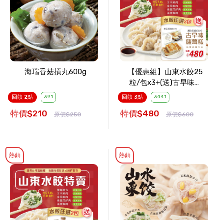
海瑞香菇摃丸600g
【優惠組】山東水餃25
粒/包x3+(送)古早味蘿
蔔糕1包
回饋 2點
391
回饋 3點
3441
特價$210
特價$480
原價$250
原價$600
熱銷
熱銷