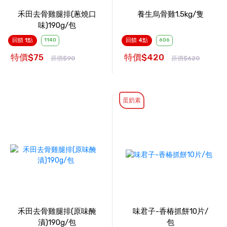
禾田去骨雞腿排(蔥燒口
養生烏骨雞1.5kg/隻
味)190g/包
回饋 1點
1140
回饋 4點
606
特價$75
特價$420
原價$90
原價$620
蛋奶素
禾田去骨雞腿排(原味醃
味君子-香椿抓餅10片/
漬)190g/包
包