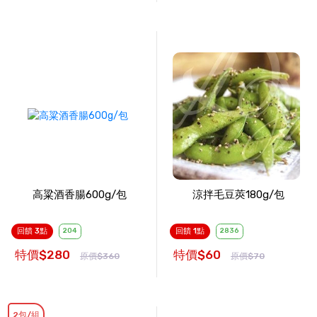
高粱酒香腸600g/包
涼拌毛豆莢180g/包
回饋 3點
204
回饋 1點
2836
特價$280
特價$60
原價$360
原價$70
2包/組