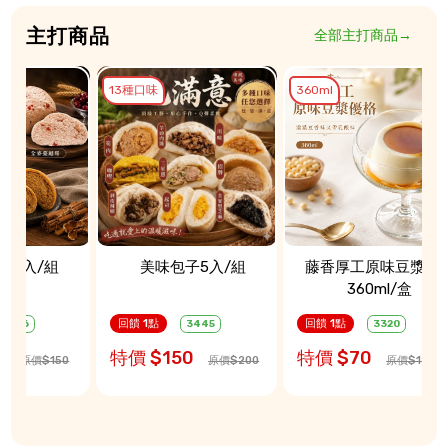
主打商品
全部主打商品→
13種口味
360ml
頭5入/組
美味包子5入/組
藤香厚工原味豆漿優
360ml/盒
回饋 1點
回饋 1點
3446
3445
3320
5
特價 $150
特價 $70
原價$150
原價$200
原價$125