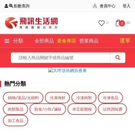
點數查詢
會員中心
登入
0
$0
0
選單
分類
全部商品
素食專區
營業商品
全部商品
主打商品
熱門分類
鍋物/湯品/火鍋料
冷凍海鮮
冷凍肉類
冷凍食品
肉類製品
熟食/小吃/滷味
米五穀雜糧
沾拌調味醬
加工食品