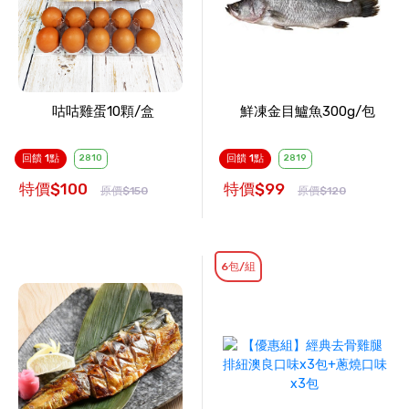
咕咕雞蛋10顆/盒
鮮凍金目鱸魚300g/包
回饋 1點
2810
回饋 1點
2819
特價$100
特價$99
原價$150
原價$120
6包/組