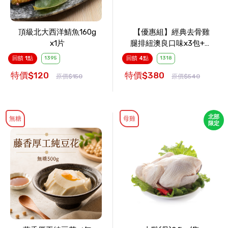
頂級北大西洋鯖魚160g
【優惠組】經典去骨雞
x1片
腿排紐澳良口味x3包+蔥
燒口味x3包
回饋 1點
1395
回饋 4點
1318
特價$120
特價$380
原價$150
原價$540
北部
無糖
母雞
限定