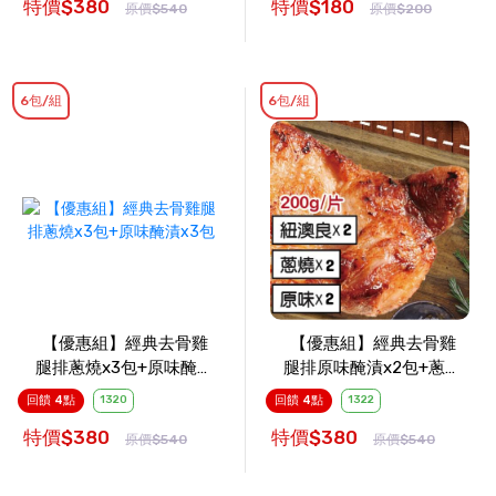
特價$380
特價$180
原價$540
原價$200
6包/組
6包/組
【優惠組】經典去骨雞
【優惠組】經典去骨雞
腿排蔥燒x3包+原味醃漬
腿排原味醃漬x2包+蔥燒
x3包
x2包+紐澳良x2包
回饋 4點
1320
回饋 4點
1322
特價$380
特價$380
原價$540
原價$540