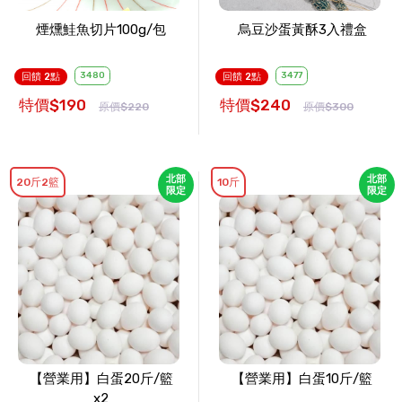
煙燻鮭魚切片100g/包
烏豆沙蛋黃酥3入禮盒
3480
3477
回饋 2點
回饋 2點
特價$190
特價$240
原價$220
原價$300
北部
北部
20斤2籃
10斤
限定
限定
【營業用】白蛋20斤/籃
【營業用】白蛋10斤/籃
x2