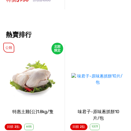
原價$1000
熱賣排行
北部
公雞
限定
特惠土雞(公)1.8kg/隻
味君子-原味蔥抓餅10
片/包
回饋 2點
605
回饋 2點
1377