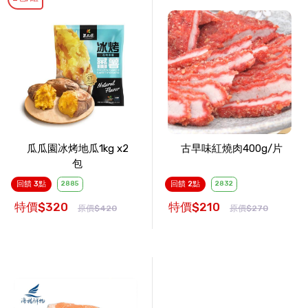
瓜瓜園冰烤地瓜1kg x2
古早味紅燒肉400g/片
包
回饋 3點
2885
回饋 2點
2832
特價$320
特價$210
原價$420
原價$270