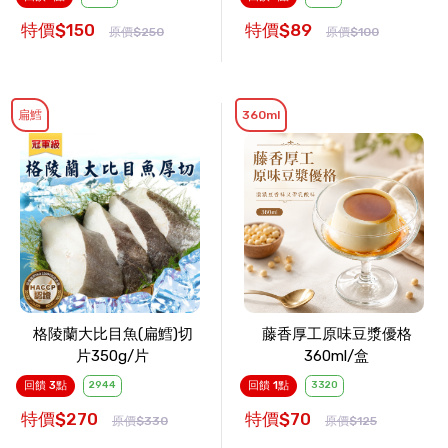
特價$150
特價$89
原價$250
原價$100
扁鱈
360ml
格陵蘭大比目魚(扁鱈)切
藤香厚工原味豆漿優格
片350g/片
360ml/盒
回饋 3點
2944
回饋 1點
3320
特價$270
特價$70
原價$330
原價$125