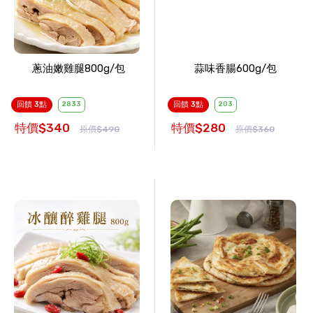
蔥油嫩雞腿800g/包
蒜味香腸600g/包
回饋 3點
2833
回饋 3點
203
特價$340
特價$280
原價$490
原價$360