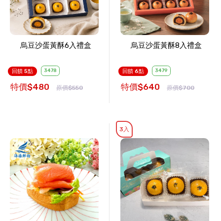
烏豆沙蛋黃酥6入禮盒
烏豆沙蛋黃酥8入禮盒
3478
3479
回饋 5點
回饋 6點
特價$480
特價$640
原價$550
原價$700
3入