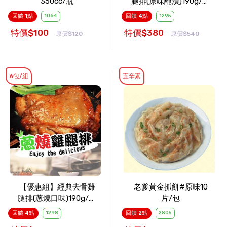
350cc/瓶
腿排(原味醃漬)190g/包
x6包
回饋 1點
1064
回饋 4點
1295
特價$100
特價$380
原價$120
原價$540
6包/組
五辛素
【優惠組】經典去骨雞
老爹黃金抓餅#原味10
腿排(蔥燒口味)190g/包
片/包
x6包
回饋 4點
1298
回饋 2點
2805