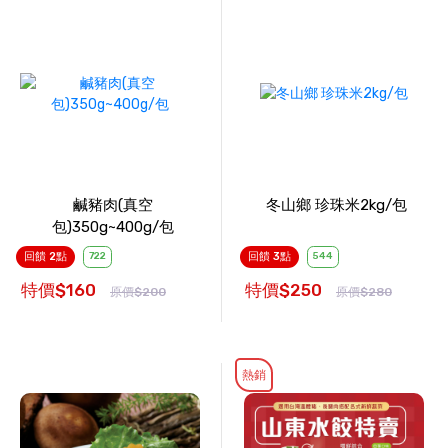
鹹豬肉(真空
冬山鄉 珍珠米2kg/包
包)350g~400g/包
回饋 2點
722
回饋 3點
544
特價$160
特價$250
原價$200
原價$280
熱銷