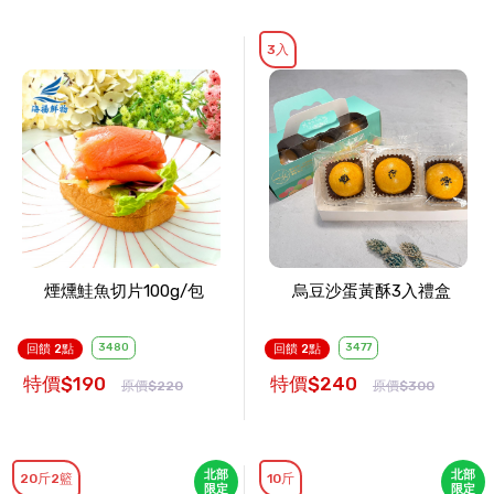
3入
煙燻鮭魚切片100g/包
烏豆沙蛋黃酥3入禮盒
3480
3477
回饋 2點
回饋 2點
特價$190
特價$240
原價$220
原價$300
北部
北部
20斤2籃
10斤
限定
限定