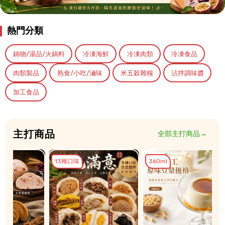
熱門分類
鍋物/湯品/火鍋料
冷凍海鮮
冷凍肉類
冷凍食品
肉類製品
熟食/小吃/滷味
米五穀雜糧
沾拌調味醬
加工食品
主打商品
全部主打商品→
13種口味
360ml