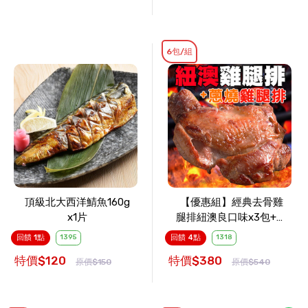
6包/組
頂級北大西洋鯖魚160g
【優惠組】經典去骨雞
x1片
腿排紐澳良口味x3包+蔥
燒口味x3包
回饋 1點
1395
回饋 4點
1318
特價$120
特價$380
原價$150
原價$540