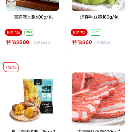
高粱酒香腸600g/包
涼拌毛豆莢180g/包
回饋 3點
204
回饋 1點
2836
特價$280
特價$60
原價$360
原價$70
2包/組
瓜瓜園冰烤地瓜1kg x2
古早味紅燒肉400g/片