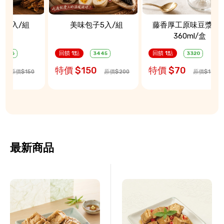
頭5入/組
美味包子5入/組
藤香厚工原味豆漿優
360ml/盒
回饋 1點
回饋 1點
3446
3445
3320
5
特價 $150
特價 $70
原價$150
原價$200
原價$125
最新商品