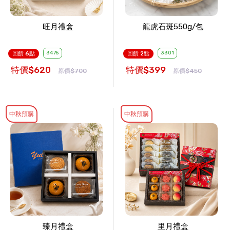
旺月禮盒
龍虎石斑550g/包
3475
3301
回饋 6點
回饋 2點
特價$620
特價$399
原價$700
原價$450
中秋預購
中秋預購
臻月禮盒
里月禮盒