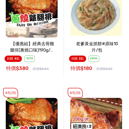
【優惠組】經典去骨雞
老爹黃金抓餅#原味10
腿排(蔥燒口味)190g/包
片/包
x6包
回饋 4點
1298
回饋 2點
2805
特價$380
特價$180
原價$540
原價$200
6包/組
6包/組