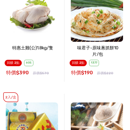
特惠土雞(公)1.8kg/隻
味君子-原味蔥抓餅10
片/包
回饋 2點
605
回饋 2點
1377
特價$390
特價$190
原價$570
原價$220
2入/盒