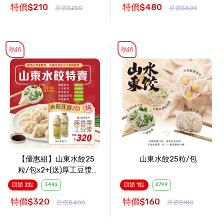
特價$210
特價$480
原價$250
原價$600
熱銷
熱銷
【優惠組】山東水餃25
山東水餃25粒/包
粒/包x2+(送)厚工豆漿1
瓶
回饋 2點
3442
回饋 1點
2799
特價$320
特價$160
原價$400
原價$180