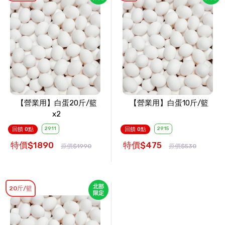
【營業用】白蛋20斤/籃
【營業用】白蛋10斤/籃
x2
2911
2915
回饋 0點
回饋 0點
特價$1890
特價$475
原價$1990
原價$530
北部
20斤/籃
限定