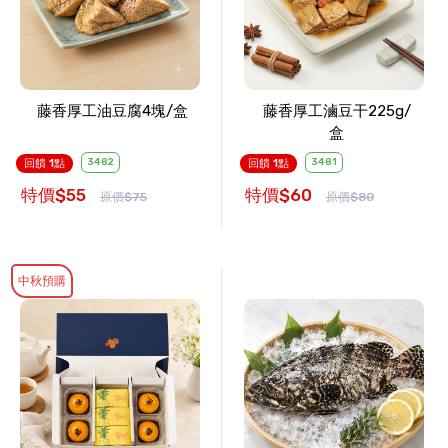
藤香厚工油豆腐4塊/盒
藤香厚工滷豆干225g/
盒
3482
3481
回饋 1點
回饋 1點
特價$55
特價$60
原價$75
原價$80
中秋預購