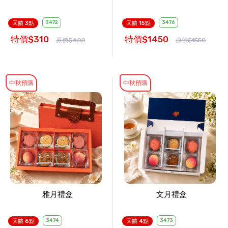
3472
3476
回饋 3點
回饋 15點
特價$310
特價$1450
原價$400
原價$1550
中秋預購
中秋預購
雅月禮盒
文月禮盒
3474
3473
回饋 6點
回饋 4點