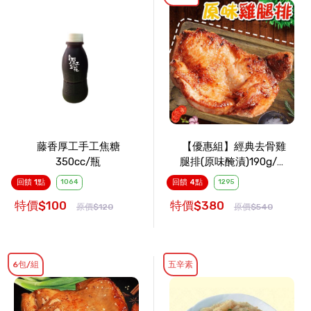
藤香厚工手工焦糖
【優惠組】經典去骨雞
350cc/瓶
腿排(原味醃漬)190g/包
x6包
回饋 1點
1064
回饋 4點
1295
特價$100
特價$380
原價$120
原價$540
6包/組
五辛素