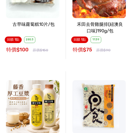
古早味蘿蔔糕10片/包
禾田去骨雞腿排(紐澳良
口味)190g/包
回饋 1點
2853
回饋 1點
1139
特價$100
特價$75
原價$150
原價$90