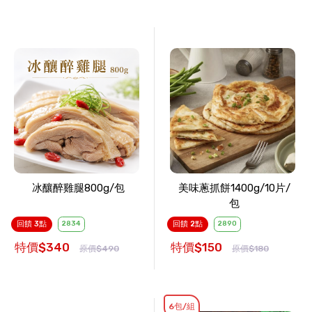
冰釀醉雞腿800g/包
美味蔥抓餅1400g/10片/
包
回饋 3點
2834
回饋 2點
2890
特價$340
特價$150
原價$490
原價$180
6包/組