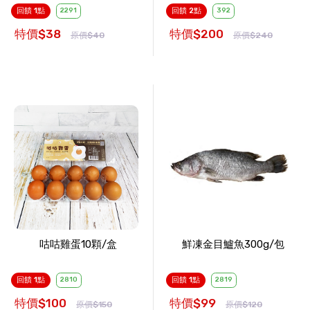
回饋 1點
2291
回饋 2點
392
特價$38
特價$200
原價$40
原價$240
咕咕雞蛋10顆/盒
鮮凍金目鱸魚300g/包
回饋 1點
2810
回饋 1點
2819
特價$100
特價$99
原價$150
原價$120