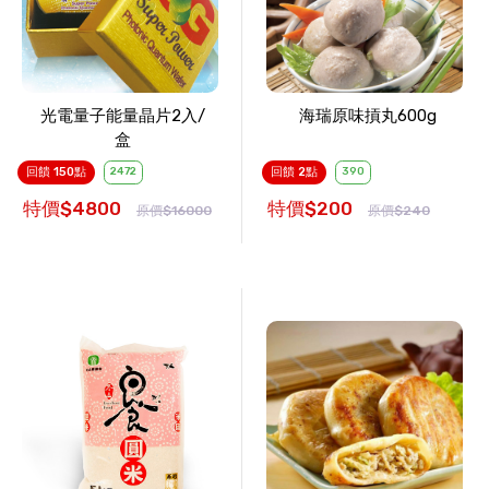
光電量子能量晶片2入/
海瑞原味摃丸600g
盒
回饋 150點
2472
回饋 2點
390
特價$4800
特價$200
原價$16000
原價$240