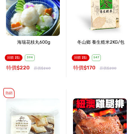
海瑞花枝丸600g
冬山鄉 養生糙米2KG/包
回饋 2點
394
回饋 2點
547
特價$220
特價$170
原價$260
原價$200
熱銷