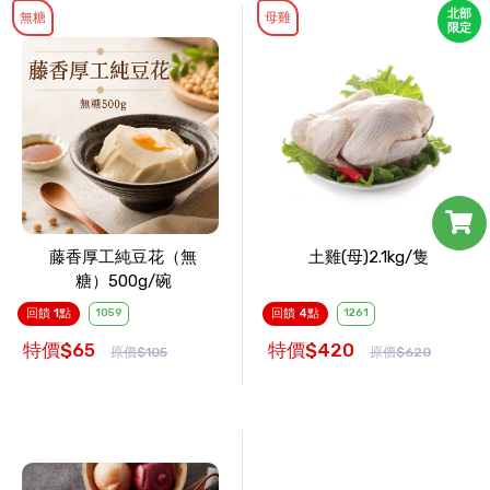
北部
無糖
母雞
限定
藤香厚工純豆花（無
土雞(母)2.1kg/隻
糖）500g/碗
回饋 1點
1059
回饋 4點
1261
特價$65
特價$420
原價$105
原價$620