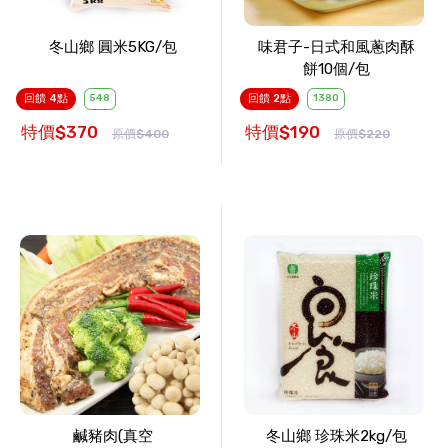
冬山鄉 圓米5KG/包
味君子-日式和風蔥肉酥
餅10個/包
回饋 4點
548
回饋 2點
1380
特價$370
特價$190
原價$400
原價$220
鹹豬肉(真空
冬山鄉 珍珠米2kg/包