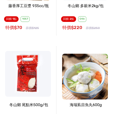
藤香厚工豆漿 935cc/瓶
冬山鄉 多穀米2kg/包
回饋 1點
1057
回饋 2點
546
特價$70
特價$220
原價$125
原價$250
冬山鄉 尾點米500g/包
海瑞虱目魚丸600g