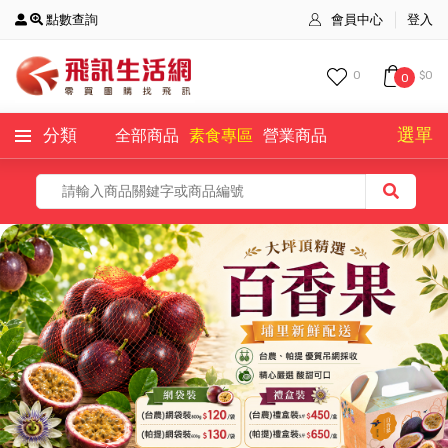
點數查詢
會員中心
登入
0
$0
0
選單
分類
全部商品
素食專區
營業商品
全部商品
主打商品