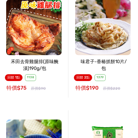
禾田去骨雞腿排(原味醃
味君子-香椿抓餅10片/
漬)190g/包
包
回饋 1點
1138
回饋 2點
1379
特價$75
特價$190
原價$90
原價$220