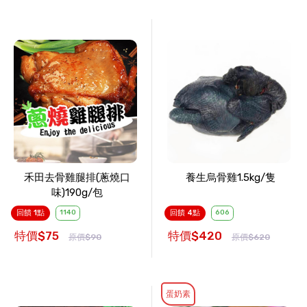
禾田去骨雞腿排(蔥燒口
養生烏骨雞1.5kg/隻
味)190g/包
回饋 1點
1140
回饋 4點
606
特價$75
特價$420
原價$90
原價$620
蛋奶素