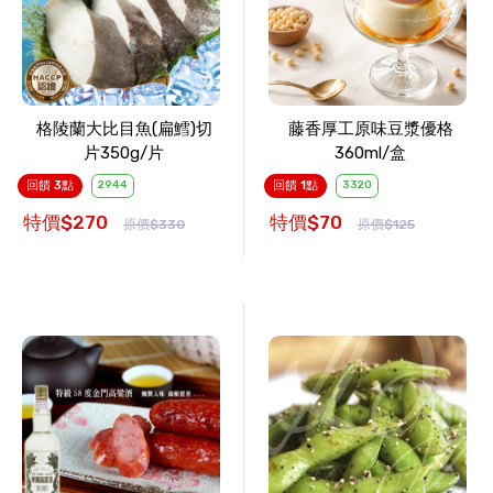
格陵蘭大比目魚(扁鱈)切
藤香厚工原味豆漿優格
片350g/片
360ml/盒
回饋 3點
2944
回饋 1點
3320
特價$270
特價$70
原價$330
原價$125