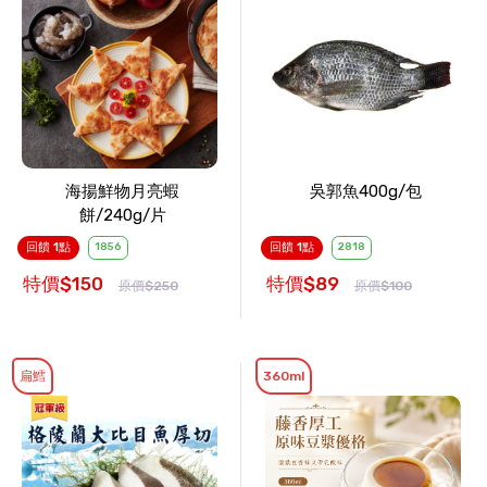
海揚鮮物月亮蝦
吳郭魚400g/包
餅/240g/片
回饋 1點
1856
回饋 1點
2818
特價$150
特價$89
原價$250
原價$100
扁鱈
360ml