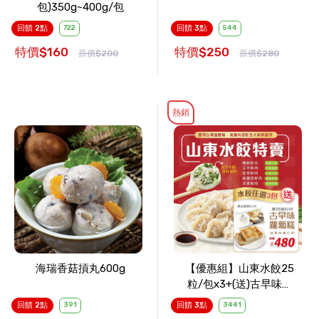
包)350g~400g/包
回饋 2點
722
回饋 3點
544
特價$160
特價$250
原價$200
原價$280
熱銷
海瑞香菇摃丸600g
【優惠組】山東水餃25
粒/包x3+(送)古早味蘿
蔔糕1包
回饋 2點
391
回饋 3點
3441