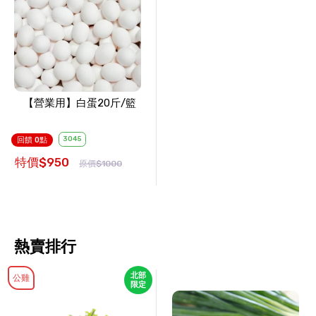
【營業用】白蛋20斤/籃
3045
回饋 0點
特價$950
原價$1000
熱賣排行
北部
公雞
限定