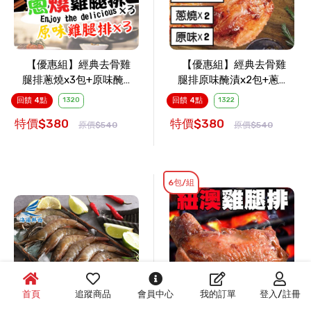
【優惠組】經典去骨雞
【優惠組】經典去骨雞
腿排蔥燒x3包+原味醃漬
腿排原味醃漬x2包+蔥燒
x3包
x2包+紐澳良x2包
回饋 4點
1320
回饋 4點
1322
特價$380
特價$380
原價$540
原價$540
6包/組
首頁
追蹤商品
會員中心
我的訂單
登入/註冊